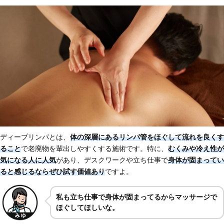
ディープリンパとは、
体の深層にある
リンパ管をほぐして流れを良くす
ること
で老廃物を輩出しやすくする施術です。特に、
むくみや冷え性が
気になる人に人気
があり、デスクワークや立ち仕事で
身体が固まってい
ると感じる
ならぜひ試す価値あり
ですよ。
私も立ち仕事で身体が固まってるからマッサージで
ほぐしてほしいな。