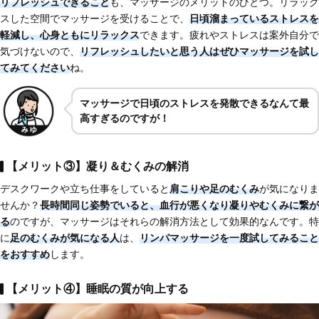
リフレッシュできること
も、マッサージのメリットのひとつ。リラック
スした空間でマッサージを受けることで、
日頃溜まっているストレスを
軽減し、
心身ともにリラックス
できます。疲れやストレスは案外自分で
気づけないので、
リフレッシュしたいと思う人
はぜひマッサージを試し
てみてください
ね。
マッサージで日頃のストレスを発散できるなんて最
高すぎるのですが！
【メリット③】凝り＆むくみの解消
デスクワークや立ち仕事をしていると
肩こりや足のむくみ
が気になりま
せんか？
長時間同じ姿勢でいると、血行が悪くなり凝りやむくみに繋が
る
のですが、マッサージはそれらの解消方法として効果的なんです。特
に
足のむくみが気になる人
は、
リンパマッサージを一度試してみること
をおすすめ
します。
【メリット④】睡眠の質が向上する