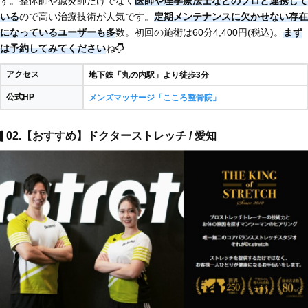
す。整体師や鍼灸師だけでなく
医師や理学療法士などのプロと連携して
いる
ので高い治療技術が人気です。
定期メンテナンスに欠かせない存在
になっているユーザーも多
数。初回の施術は60分4,400円(税込)。
まず
は予約してみてください
ね
アクセス
地下鉄「丸の内駅」より徒歩3分
公式HP
メンズマッサージ「こころ整骨院」
02.【おすすめ】ドクターストレッチ / 愛知