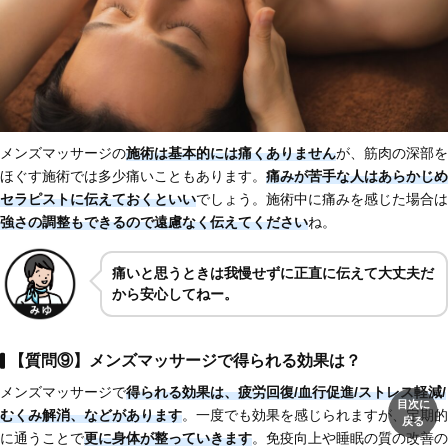
メンズマッサージの
施術は基本的には痛くありません
が、筋肉の深部を
ほぐす施術では多少痛いこともあります。
痛みが苦手な人はあらかじめ
セラピストに伝えておくといい
でしょう。施術中に痛みを感じた場合は
強さの調整もできるので遠慮なく伝えてください
ね。
痛いと思うときは我慢せずに正直に伝えて大丈夫だ
から安心してねー。
【質問⑨】メンズマッサージで得られる効果は？
メンズマッサージで
得られる効果は、
疲労回復/血行促進/ストレス軽減/
目次に
むくみ解消
、などがあります
。一度でも効果を感じられますが、定期的
戻る
に通うことで
更に身体が整っていきます
。免疫向上や睡眠の質の改善の