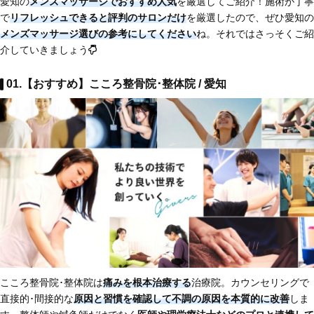
愛知の
メンズマッサージでおすすめ人気
を厳選してご紹介！施術が丁寧
で
リフレッシュできると評判のサロンだけ
を厳選したので、ぜひ愛知の
メンズマッサージ選びの参考にしてください
ね。それではさっそくご紹
介していきましょう
01.【おすすめ】こころ整骨院･整体院 / 愛知
こころ整骨院･整体院は
痛みを根本治療する
治療院。カウンセリングで
直接的･間接的な
原因と習慣を確認して不調の原因を本質的に改善
しま