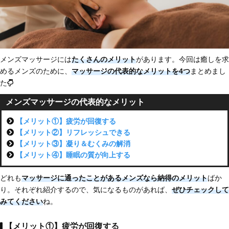
メンズマッサージには
たくさんのメリット
があります。今回は癒しを求
めるメンズのために、
マッサージの代表的な
メリットを4つ
まとめまし
た
メンズマッサージの代表的なメリット
【メリット①】疲労が回復する
【メリット②】リフレッシュできる
【メリット③】凝り＆むくみの解消
【メリット④】睡眠の質が向上する
どれも
マッサージに通ったことがあるメンズなら納得
のメリット
ばか
り。それぞれ紹介するので、気になるものがあれば、
ぜひチェックして
みてください
ね。
【メリット①】疲労が回復する