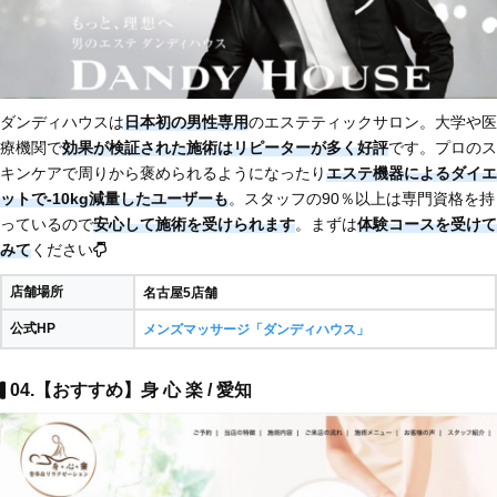
ダンディハウスは
日本初の男性専用
のエステティックサロン。大学や医
療機関で
効果が検証された施術はリピーターが多く好評
です。プロのス
キンケアで周りから褒められるようになったり
エステ機器によるダイエ
ットで-10kg減量したユーザーも
。スタッフの90％以上は専門資格を持
っているので
安心して施術を受けられます
。まずは
体験コースを受けて
みて
ください
店舗場所
名古屋5店舗
公式HP
メンズマッサージ「ダンディハウス」
04.【おすすめ】身 心 楽 / 愛知