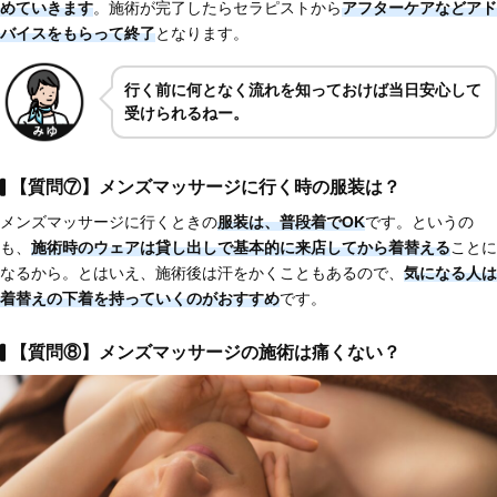
めていきます
。施術が完了したらセラピストから
アフターケアなど
アド
バイスをもらって終了
となります。
行く前に何となく流れを知っておけば当日安心して
受けられるねー。
【質問⑦】メンズマッサージに行く時の服装は？
メンズマッサージに行くときの
服装は、普段着でOK
です。というの
も、
施術時のウェアは
貸し出しで基本的に来店してから着替える
ことに
なるから。とはいえ、施術後は汗をかくこともあるので、
気になる人は
着替えの下着を持っていくのがおすすめ
です。
【質問⑧】メンズマッサージの施術は痛くない？