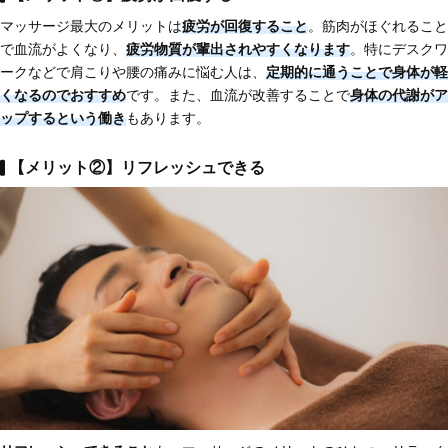
マッサージ最大のメリットは
疲労が回復すること
。筋肉がほぐれること
で血流がよくなり、
疲労物質が輩出されやすくなります
。特にデスクワ
ークなどで肩こりや腰の痛みに悩む人は、
定
期的に通うことで身体が軽
くなるのでおすすめ
です。また、血流が改善することで
身体の代謝がア
ップする
という働き
もあります。
【メリット②】リフレッシュできる