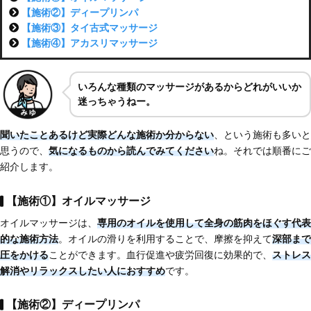
【施術②】ディープリンパ
【施術③】タイ古式マッサージ
【施術④】アカスリマッサージ
いろんな種類のマッサージがあるからどれがいいか
迷っちゃうねー。
聞いたことあるけど実際どんな施術か分からない
、という施術も多いと
思うので、
気になるものから
読んでみてください
ね。それでは順番にご
紹介します。
【施術①】オイルマッサージ
オイルマッサージは、
専用のオイルを使用して
全身の筋肉をほぐす代表
的な施術方法
。オイルの滑りを利用することで、摩擦を抑えて
深部まで
圧をかける
ことができます。血行促進や疲労回復に効果的で、
ストレス
解消やリラックスしたい人におすすめ
です。
【施術②】ディープリンパ