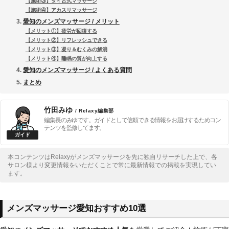
【施術③】タイ古式マッサージ
【施術④】アカスリマッサージ
愛知のメンズマッサージ / メリット
【メリット①】疲労が回復する
【メリット②】リフレッシュできる
【メリット③】凝り＆むくみの解消
【メリット④】睡眠の質が向上する
愛知のメンズマッサージ / よくある質問
まとめ
竹田みゆ
/ Relaxy編集部
編集長のみゆです。ガイドとして信頼できる情報をお届けするためコン
テンツを監修してます。
本コンテンツはRelaxyがメンズマッサージを先に独自リサーチした上で、各
サロン様より変更情報をいただくことで常に最新情報での掲載を実現してい
ます。
メンズマッサージ愛知おすすめ10選