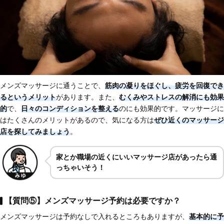
メンズマッサージに通うことで、
筋肉の凝りをほぐし、疲労を回復でき
るというメリット
があります。また、
むくみやストレスの解消にも効果
的
で、
日々のコンディションを整える
のにも効果的です。マッサージに
はたくさんのメリットがあるので、気になる方は
ぜひ近くのマッサージ
店を探して
みましょう
。
家とか職場の近くにいいマッサージ店があったら通
っちゃいそう！
【質問⑤】メンズマッサージ予約は必要ですか？
メンズマッサージは予約なしで入れるところもありますが、
基本的に予