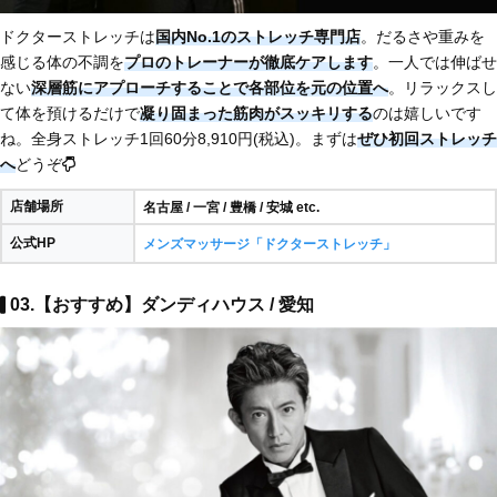
ドクターストレッチは
国内No.1のストレッチ専門店
。だるさや重みを
感じる体の不調を
プロのトレーナーが徹底ケアします
。一人では伸ばせ
ない
深層筋にアプローチすることで各部位を元の位置へ
。リラックスし
て体を預けるだけで
凝り固まった筋肉がスッキリする
のは嬉しいです
ね。全身ストレッチ1回60分8,910円(税込)。まずは
ぜひ初回ストレッチ
へ
どうぞ
店舗場所
名古屋 / 一宮 / 豊橋 / 安城 etc.
公式HP
メンズマッサージ「ドクターストレッチ」
03.【おすすめ】ダンディハウス / 愛知