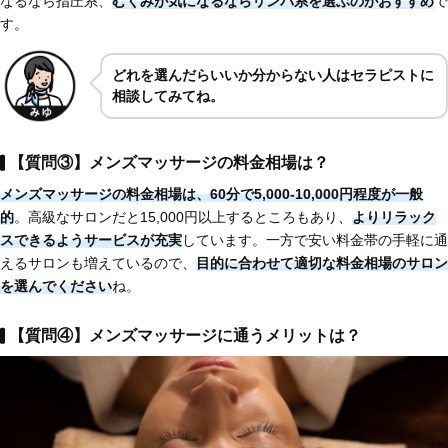
なるなら指圧系、
むくみが気になるなら
リンパ系を選ぶ
のがおすすめ
で
す。
どれを選んだらいいか分からない人はセラピストに
相談してみてね。
【質問③】メンズマッサージの料金相場は？
メンズマッサージの
料金相場は、60分で5,000-10,000円程度が一般
的
。高級なサロンだと15,000円以上するところもあり、
よりリラック
スできるようサービスが充実
しています。一方で安い料金帯の手軽に通
えるサロンも増えているので、
目的に合わせて適切な料金相場のサロン
を選んでください
ね。
【質問④】メンズマッサージに通うメリットは？