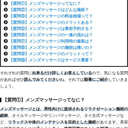
【質問①】メンズマッサージってなに？
【質問②】メンズマッサージはどんな施術？
【質問③】メンズマッサージの料金相場って？
【質問④】メンズマッサージのメリットある？
【質問⑤】メンズマッサージは事前予約する？
【質問⑥】メンズマッサージの一連の流れは？
【質問⑦】メンズマッサージ利用時の服装は？
【質問⑧】メンズマッサージの施術は痛いの？
【質問⑨】メンズマッサージのメリットって？
【質問⑩】メンズマッサージはサービス豊富？
それぞれの質問に
出来るだけ詳しくお答えしている
ので、気になる質問
があればぜひ
読んでみてください
ね。それでは
順番にご紹介
していきま
しょう。
【質問①】メンズマッサージってなに？
メンズマッサージとは、
男性向けに提供されるリラクゼーション施術の
総称
。オイルマッサージやリンパマッサージ、タイ古式マッサージな
ど、
リラックスや体のメンテナンスを目的とした施術
があります。美容