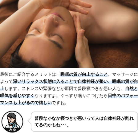
最後にご紹介するメリットは、
睡眠の質が向上すること
。マッサージに
よって
深いリラックス状態に入ることで自律神経が整い、睡眠の質が向
上
します。ストレスや緊張などが原因で普段寝つきが悪い人も、
自然と
眠気を感じやすく
なりますよ。ぐっすり眠りにつけたら
日中のパフォー
マンスも上がる
ので嬉しい
ですね。
普段なかなか寝つきが悪いって人は自律神経が乱れ
てるのかもね･･･。