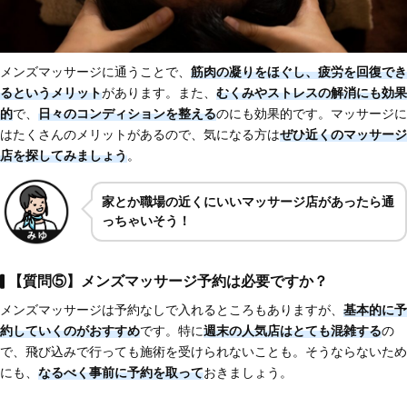
メンズマッサージに通うことで、
筋肉の凝りをほぐし、疲労を回復でき
るというメリット
があります。また、
むくみやストレスの解消にも効果
的
で、
日々のコンディションを整える
のにも効果的です。マッサージに
はたくさんのメリットがあるので、気になる方は
ぜひ近くのマッサージ
店を探して
みましょう
。
家とか職場の近くにいいマッサージ店があったら通
っちゃいそう！
【質問⑤】メンズマッサージ予約は必要ですか？
メンズマッサージは予約なしで入れるところもありますが、
基本的に予
約していくのがおすすめ
です。特に
週末の人気店はとても混雑する
の
で、飛び込みで行っても施術を受けられないことも。そうならないため
にも、
なるべく事前に予約を取って
おきましょう。