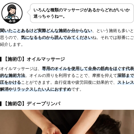
いろんな種類のマッサージがあるからどれがいいか
迷っちゃうねー。
聞いたことあるけど実際どんな施術か分からない
、という施術も多いと
思うので、
気になるものから
読んでみてください
ね。それでは順番にご
紹介します。
【施術①】オイルマッサージ
オイルマッサージは、
専用のオイルを使用して
全身の筋肉をほぐす代表
的な施術方法
。オイルの滑りを利用することで、摩擦を抑えて
深部まで
圧をかける
ことができます。血行促進や疲労回復に効果的で、
ストレス
解消やリラックスしたい人におすすめ
です。
【施術②】ディープリンパ