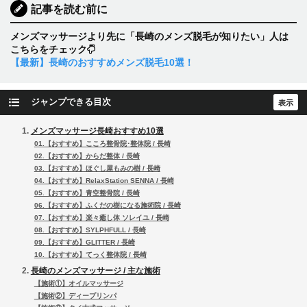
記事を読む前に
メンズマッサージより先に「長崎のメンズ脱毛が知りたい」人は
こちらをチェック
【最新】長崎のおすすめメンズ脱毛10選！
ジャンプできる目次
メンズマッサージ長崎おすすめ10選
01.【おすすめ】こころ整骨院･整体院 / 長崎
02.【おすすめ】からだ整体 / 長崎
03.【おすすめ】ほぐし屋もみの樹 / 長崎
04.【おすすめ】RelaxStation SENNA / 長崎
05.【おすすめ】青空整骨院 / 長崎
06.【おすすめ】ふくだの樹になる施術院 / 長崎
07.【おすすめ】楽々癒し体 ソレイユ / 長崎
08.【おすすめ】SYLPHFULL / 長崎
09.【おすすめ】GLITTER / 長崎
10.【おすすめ】てっく整体院 / 長崎
長崎のメンズマッサージ / 主な施術
【施術①】オイルマッサージ
【施術②】ディープリンパ