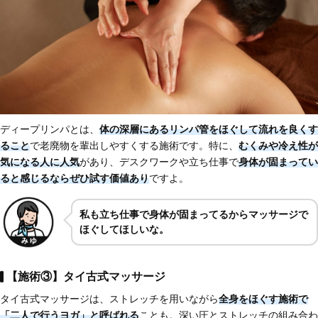
ディープリンパとは、
体の深層にある
リンパ管をほぐして流れを良くす
ること
で老廃物を輩出しやすくする施術です。特に、
むくみや冷え性が
気になる人に人気
があり、デスクワークや立ち仕事で
身体が固まってい
ると感じる
ならぜひ試す価値あり
ですよ。
私も立ち仕事で身体が固まってるからマッサージで
ほぐしてほしいな。
【施術③】タイ古式マッサージ
タイ古式マッサージは、ストレッチを用いながら
全身をほぐす施術で
「二人で行うヨガ」と呼ばれる
ことも。深い圧とストレッチの組み合わ