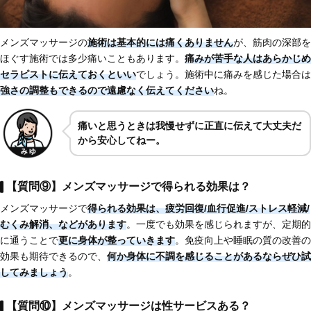
メンズマッサージの
施術は基本的には痛くありません
が、筋肉の深部を
ほぐす施術では多少痛いこともあります。
痛みが苦手な人はあらかじめ
セラピストに伝えておくといい
でしょう。施術中に痛みを感じた場合は
強さの調整もできるので遠慮なく伝えてください
ね。
痛いと思うときは我慢せずに正直に伝えて大丈夫だ
から安心してねー。
【質問⑨】メンズマッサージで得られる効果は？
メンズマッサージで
得られる効果は、
疲労回復/血行促進/ストレス軽減/
むくみ解消
、などがあります
。一度でも効果を感じられますが、定期的
に通うことで
更に身体が整っていきます
。免疫向上や睡眠の質の改善の
効果も期待できるので、
何か身体に不調を感じることがあるならぜひ試
してみましょう
。
【質問⑩】メンズマッサージは性サービスある？