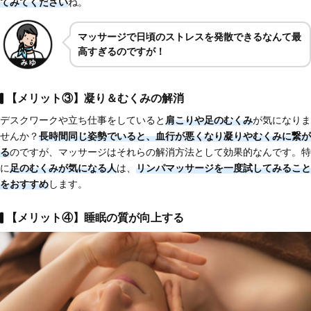
てみてください
ね。
マッサージで日頃のストレスを発散できるなんて最
高すぎるのですが！
【メリット③】凝り＆むくみの解消
デスクワークや立ち仕事をしていると
肩こりや足のむくみ
が気になりま
せんか？
長時間同じ姿勢でいると、血行が悪くなり凝りやむくみに繋が
る
のですが、マッサージはそれらの解消方法として効果的なんです。特
に
足のむくみが気になる人
は、
リンパマッサージを一度試してみること
をおすすめ
します。
【メリット④】睡眠の質が向上する