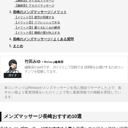
【施術③】タイ古式マッサージ
【施術④】アカスリマッサージ
長崎のメンズマッサージ / メリット
【メリット①】疲労が回復する
【メリット②】リフレッシュできる
【メリット③】凝り＆むくみの解消
【メリット④】睡眠の質が向上する
長崎のメンズマッサージ / よくある質問
まとめ
竹田みゆ
/ Relaxy編集部
編集長のみゆです。ガイドとして信頼できる情報をお届けするためコン
テンツを監修してます。
本コンテンツはRelaxyがメンズマッサージを先に独自リサーチした上で、各
サロン様より変更情報をいただくことで常に最新情報での掲載を実現してい
ます。
メンズマッサージ長崎おすすめ10選