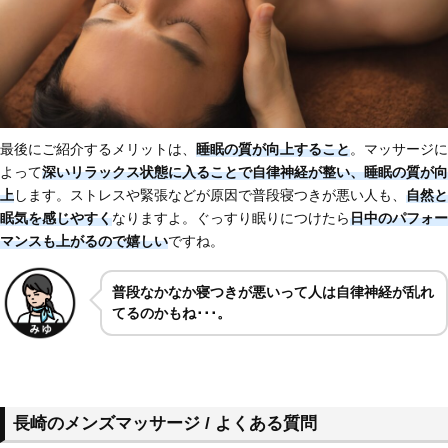
最後にご紹介するメリットは、
睡眠の質が向上すること
。マッサージに
よって
深いリラックス状態に入ることで自律神経が整い、睡眠の質が向
上
します。ストレスや緊張などが原因で普段寝つきが悪い人も、
自然と
眠気を感じやすく
なりますよ。ぐっすり眠りにつけたら
日中のパフォー
マンスも上がる
ので嬉しい
ですね。
普段なかなか寝つきが悪いって人は自律神経が乱れ
てるのかもね･･･。
長崎のメンズマッサージ / よくある質問