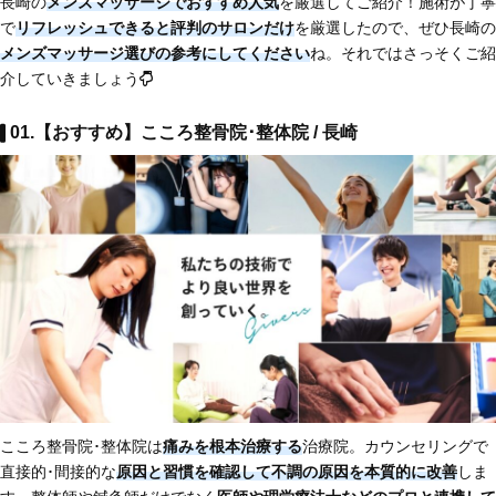
長崎の
メンズマッサージでおすすめ人気
を厳選してご紹介！施術が丁寧
で
リフレッシュできると評判のサロンだけ
を厳選したので、ぜひ長崎の
メンズマッサージ選びの参考にしてください
ね。それではさっそくご紹
介していきましょう
01.【おすすめ】こころ整骨院･整体院 / 長崎
こころ整骨院･整体院は
痛みを根本治療する
治療院。カウンセリングで
直接的･間接的な
原因と習慣を確認して不調の原因を本質的に改善
しま