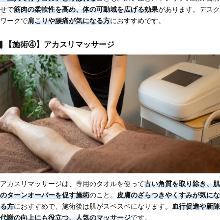
せで
筋肉の柔軟性を高め、体の可動域を広げる効果
があります。デスク
ワークで
肩こりや腰痛が気になる方
におすすめです。
【施術④】アカスリマッサージ
アカスリマッサージは、専用のタオルを使って
古い角質を取り除き、肌
のターンオーバーを促す施術
のこと。
皮膚のざらつきやくすみが気にな
る方
におすすめで、施術後は肌がスベスベになります。
血行促進や新陳
代謝の向上にも役立つ、人気のマッサージ
です。