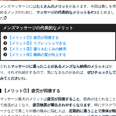
メンズマッサージには
たくさんのメリット
があります。今回は癒しを求
めるメンズのために、
マッサージの代表的な
メリットを4つ
まとめまし
た
メンズマッサージの代表的なメリット
【メリット①】疲労が回復する
【メリット②】リフレッシュできる
【メリット③】凝り＆むくみの解消
【メリット④】睡眠の質が向上する
どれも
マッサージに通ったことがあるメンズなら納得
のメリット
ばか
り。それぞれ紹介するので、気になるものがあれば、
ぜひチェックして
みてください
ね。
【メリット①】疲労が回復する
マッサージ最大のメリットは
疲労が回復すること
。筋肉がほぐれること
で血流がよくなり、
疲労物質が輩出されやすくなります
。特にデスクワ
ークなどで肩こりや腰の痛みに悩む人は、
定
期的に通うことで身体が軽