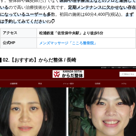
す。整体師や鍼灸師だけでなく
医師や理学療法士などのプロと連携して
いる
ので高い治療技術が人気です。
定期メンテナンスに欠かせない存在
になっているユーザーも多
数。初回の施術は60分4,400円(税込)。
まず
は予約してみてください
ね
アクセス
松浦鉄道「佐世保中央駅」より徒歩5分
公式HP
メンズマッサージ「こころ整骨院」
02.【おすすめ】からだ整体 / 長崎