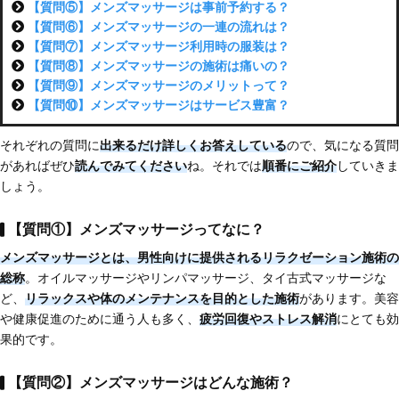
【質問⑤】メンズマッサージは事前予約する？
【質問⑥】メンズマッサージの一連の流れは？
【質問⑦】メンズマッサージ利用時の服装は？
【質問⑧】メンズマッサージの施術は痛いの？
【質問⑨】メンズマッサージのメリットって？
【質問⑩】メンズマッサージはサービス豊富？
それぞれの質問に
出来るだけ詳しくお答えしている
ので、気になる質問
があればぜひ
読んでみてください
ね。それでは
順番にご紹介
していきま
しょう。
【質問①】メンズマッサージってなに？
メンズマッサージとは、
男性向けに提供されるリラクゼーション施術の
総称
。オイルマッサージやリンパマッサージ、タイ古式マッサージな
ど、
リラックスや体のメンテナンスを目的とした施術
があります。美容
や健康促進のために通う人も多く、
疲労回復やストレス解消
にとても効
果的です。
【質問②】メンズマッサージはどんな施術？